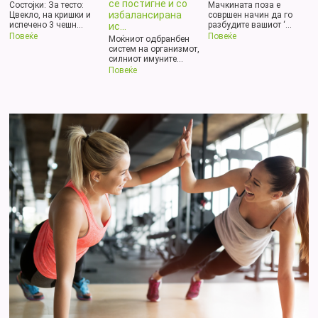
се постигне и со
Состојки: За тесто:
Мачкината поза е
избалансирана
Цвекло, на кришки и
совршен начин да го
испечено 3 чешн...
разбудите вашиот ‘...
ис...
Повеќе
Повеќе
Моќниот одбранбен
систем на организмот,
силниот имуните...
Повеќе