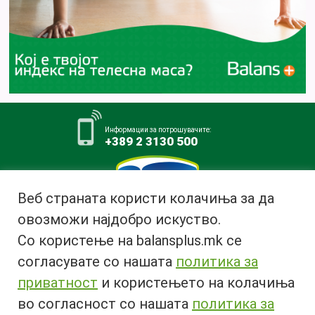
Информации за потрошувачите:
+389 2 3130 500
Веб страната користи колачиња за да
овозможи најдобро искуство.
Млекара АД Битола
Со користење на balansplus.mk се
ул. Ѓурчин Наумов Пљакот бр.1,
7000 Битола, Република
согласувате со нашата
политика за
Македонија
приватност
и користењето на колачиња
Тел:
+389 47 226 380
во согласност со нашата
политика за
Факс:
+389 47 237 073