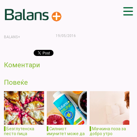
Баланс
ДОМА
19/05/2016
BALANS+
СОВЕТИ
ВЕЖБИ
ПЛАН ЗА ИСХРАНА
Коментари
ЗДРАВИ РЕЦЕПТИ
БЛОГ
Повеќе
ПРОИЗВОДИ
КАМПАЊИ
ЧПП
Безглутенска
Силниот
Мачкина поза за
песто пица
имунитет може да
добро утро