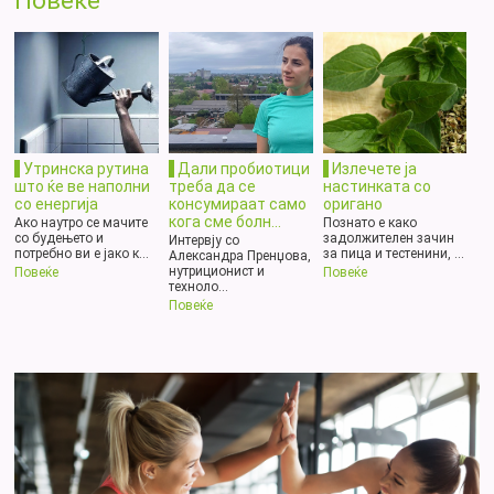
Повеќе
Утринска рутина
Дали пробиотици
Излечете ја
што ќе ве наполни
треба да се
настинката со
со енергија
консумираат само
оригано
кога сме болн...
Ако наутро се мачите
Познато е како
со будењето и
задолжителен зачин
Интервју со
потребно ви е јако к...
за пица и тестенини, ...
Александра Пренџова,
нутриционист и
Повеќе
Повеќе
техноло...
Повеќе