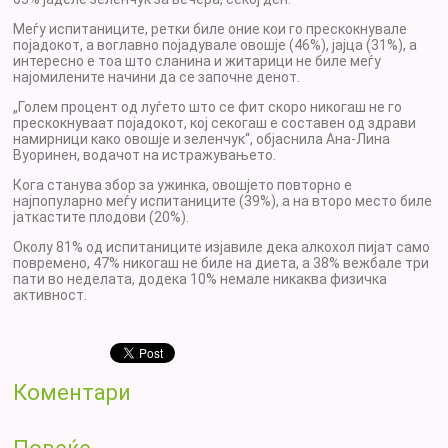
Меѓу испитаниците, ретки биле оние кои го прескокнувале
појадокот, а воглавно појадувале овошје (46%), јајца (31%), а
интересно е тоа што сланина и житарици не биле меѓу
најомилените начини да се започне денот.
„Голем процент од луѓето што се фит скоро никогаш не го
прескокнуваат појадокот, кој секогаш е составен од здрави
намирници како овошје и зеленчук“, објаснила Ана-Лина
Вуоринен, водачот на истражувањето.
Кога станува збор за ужинка, овошјето повторно е
најпопуларно меѓу испитаниците (39%), а на второ место биле
јаткастите плодови (20%).
Околу 81% од испитаниците изјавиле дека алкохол пијат само
повремено, 47% никогаш не биле на диета, а 38% вежбале три
пати во неделата, додека 10% немале никаква физичка
активност.
Коментари