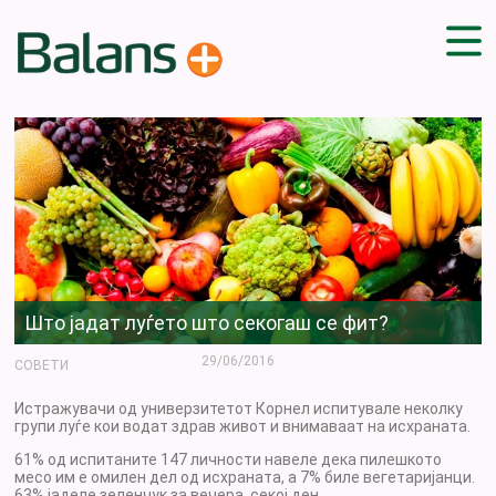
ДОМА
СОВЕТИ
ВЕЖБИ
ПЛАН ЗА ИСХРАНА
ЗДРАВИ РЕЦЕПТИ
БЛОГ
Што јадат луѓето што секогаш се фит?
ПРОИЗВОДИ
КАМПАЊИ
29/06/2016
СОВЕТИ
ЧПП
Истражувачи од универзитетот Корнел испитувале неколку
групи луѓе кои водат здрав живот и внимаваат на исхраната.
61% од испитаните 147 личности навеле дека пилешкото
месо им е омилен дел од исхраната, а 7% биле вегетаријанци.
63% јаделе зеленчук за вечера, секој ден.