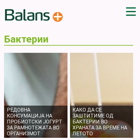
ДОМА
Бактерии
СОВЕТИ
ВЕЖБИ
ПЛАН ЗА ИСХРАНА
ЗДРАВИ РЕЦЕПТИ
БЛОГ
ПРОИЗВОДИ
КАМПАЊИ
ЧПП
РЕДОВНА
КАКО ДА СЕ
КОНСУМАЦИЈА НА
ЗАШТИТИМЕ ОД
ПРОБИОТСКИ ЈОГУРТ
БАКТЕРИИ ВО
ЗА РАМНОТЕЖАТА ВО
ХРАНАТА ЗА ВРЕМЕ НА
ОРГАНИЗМОТ
ЛЕТОТО