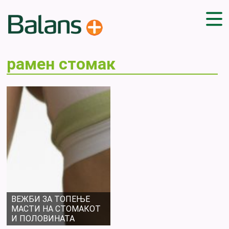
ДОМА
рамен стомак
СОВЕТИ
ВЕЖБИ
ПЛАН ЗА ИСХРАНА
ЗДРАВИ РЕЦЕПТИ
БЛОГ
ПРОИЗВОДИ
КАМПАЊИ
ЧПП
ВЕЖБИ ЗА ТОПЕЊЕ
МАСТИ НА СТОМАКОТ
И ПОЛОВИНАТА