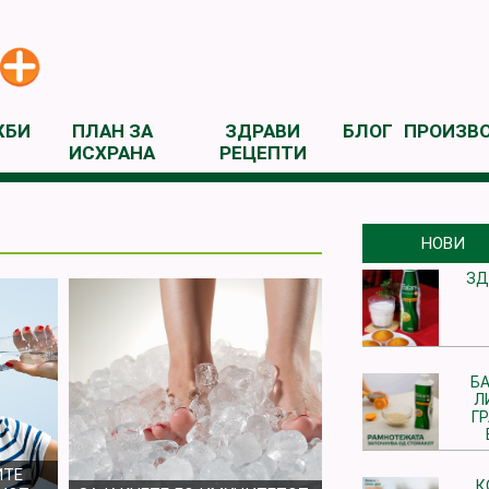
ЖБИ
ПЛАН ЗА
ЗДРАВИ
БЛОГ
ПРОИЗВ
ИСХРАНА
РЕЦЕПТИ
НОВИ
ЗД
БА
Л
Г
ИТЕ
К