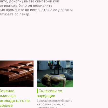
а што, доколку имате симптоми кои
е или која било од несаканите
амо промените во исхраната не се доволни
лтирате со лекар.
Конечно
Склекови со
змислија
варијации
околадо што не
Заземете положба како
за обичен склек, но
ебелее
наместо само ...