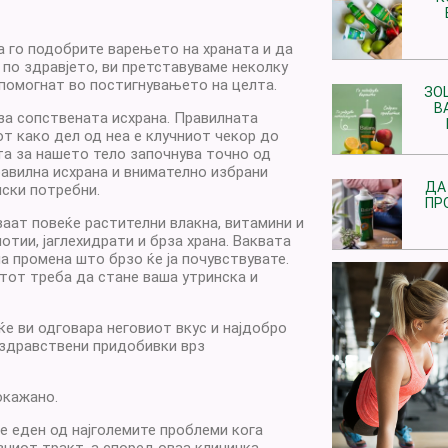
а го подобрите варењето на храната и да
 по здравјето, ви претставуваме неколку
 помогнат во постигнувањето на целта.
ЗО
В
за сопствената исхрана. Правилната
от како дел од неа е клучниот чекор до
а за нашето тело започнува точно од
равилна исхрана и внимателно избрани
ДА
ски потребни.
ПР
ваат повеќе растителни влакна, витамини и
отии, јаглехидрати и брза храна. Ваквата
а промена што брзо ќе ја почувствувате.
ртот треба да стане ваша утринска и
ќе ви одговара неговиот вкус и најдобро
 здравствени придобивки врз
окажано.
е еден од најголемите проблеми кога