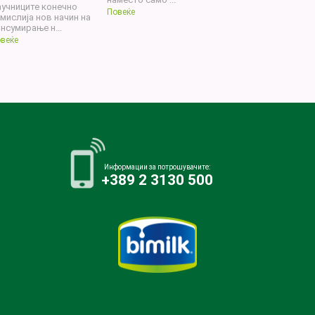
учниците конечно
Повеќе
мислија нов начин на
нсумирање н...
веќе
Информации за потрошувачите:
+389 2 3130 500