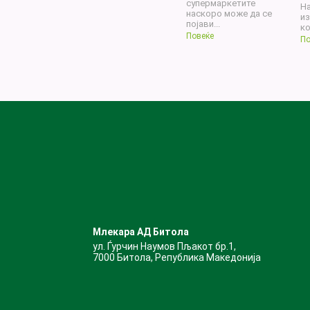
супермаркетите
На
наскоро може да се
из
појави...
ко
Повеќе
По
Млекара АД Битола
ул. Ѓурчин Наумов Пљакот бр.1,
7000 Битола, Република Македонија