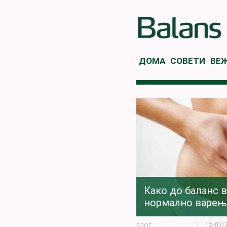
ДОМА
СОВЕТИ
ВЕ
Како до баланс 
нормално варењ
12/03/
БЛОГ