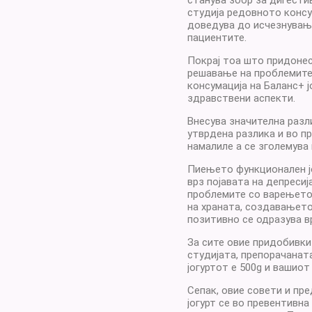
станува збор за дигести
студија редовното консу
доведува до исчезнување
пациентите.
Покрај тоа што придоне
решавање на проблемите
консумација на Баланс+ ј
здравствени аспекти.
Внесува значителна разл
утврдена разлика и во п
намалиле а се зголемува
Пиењето функционален јо
врз појавата на депресиј
проблемите со варењето
на храната, создавањето
позитивно се одразува в
За сите овие придобивки
студијата, препорачанат
јогуртот е 500g и вашиот
Сепак, овие совети и пр
јогурт се во превентивна