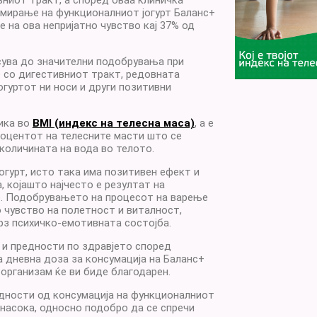
вниот тракт, а според оваа клиничка
мирање на функционалниот јогурт Баланс+
 на ова непријатно чувство кај 37% од
сува до значителни подобрувања при
 со дигестивниот тракт, редовната
огуртот ни носи и други позитивни
ика во
BMI (индекс на телесна маса)
, а е
роцентот на телесните масти што се
 количината на вода во телото.
гурт, исто така има позитивен ефект и
а, којашто најчесто е резултат на
. Подобрувањето на процесот на варење
 чувство на полетност и виталност,
рз психичко-емотивната состојба.
 и предности по здравјето според
а дневна доза за консумација на Баланс+
 организам ќе ви биде благодарен.
едности од консумација на функционалниот
 насока, односно подобро да се спречи