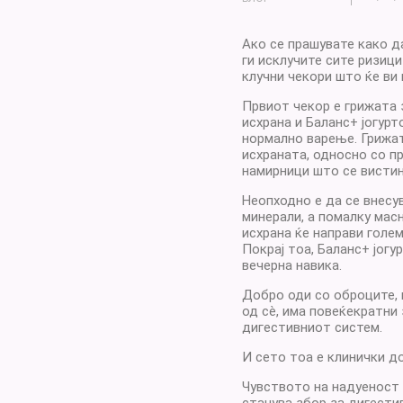
Ако се прашувате како д
ги исклучите сите ризици
клучни чекори што ќе ви
Првиот чекор е грижата 
исхрана и Баланс+ јогурт
нормално варење. Грижат
исхраната, односно со п
намирници што се вистин
Неопходно е да се внесу
минерали, а помалку масн
исхрана ќе направи голем
Покрај тоа, Баланс+ јогу
вечерна навика.
Добро оди со оброците, 
од сè, има повеќекратни
дигестивниот систем.
И сето тоа е клинички д
Чувството на надуеност 