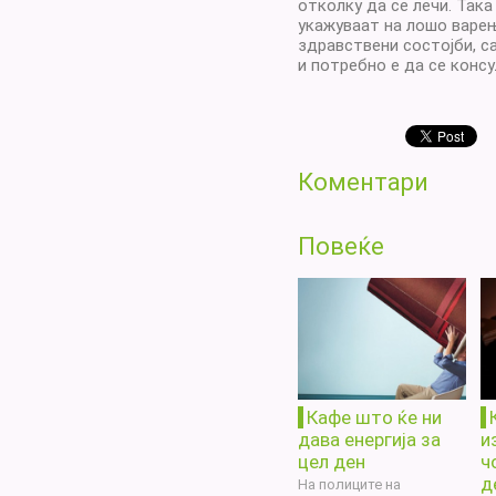
отколку да се лечи. Так
укажуваат на лошо варењ
здравствени состојби, с
и потребно е да се консу
Коментари
Повеќе
Кафе што ќе ни
дава енергија за
и
цел ден
ч
д
На полиците на