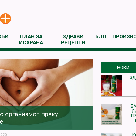
ЖБИ
ПЛАН ЗА
ЗДРАВИ
БЛОГ
ПРОИЗВ
ИСХРАНА
РЕЦЕПТИ
НОВИ
ЗД
БА
Л
во организмот преку
Г
е
2020
К