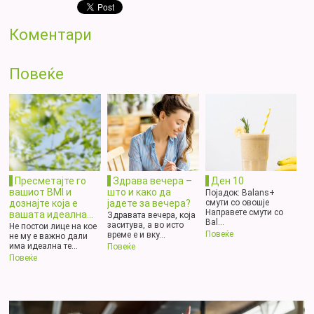
Коментари
Повеќе
Пресметајте го
Здрава вечера –
Ден 10
вашиот BMI и
што и како да
Појадок: Balans+
дознајте која е
јадете за вечера?
смути со овошје
Направете смути со
вашата идеална...
Здравата вечера, која
Bal...
заситува, а во исто
Не постои лице на кое
Повеќе
време е и вку...
не му е важно дали
има идеална те...
Повеќе
Повеќе