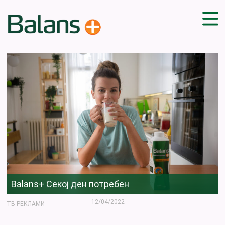
ДОМА
СОВЕТИ
ВЕЖБИ
ПЛАН ЗА ИСХРАНА
ЗДРАВИ РЕЦЕПТИ
БЛОГ
ПРОИЗВОДИ
КАМПАЊИ
ЧПП
Balans+ Секој ден потребен
12/04/2022
ТВ РЕКЛАМИ