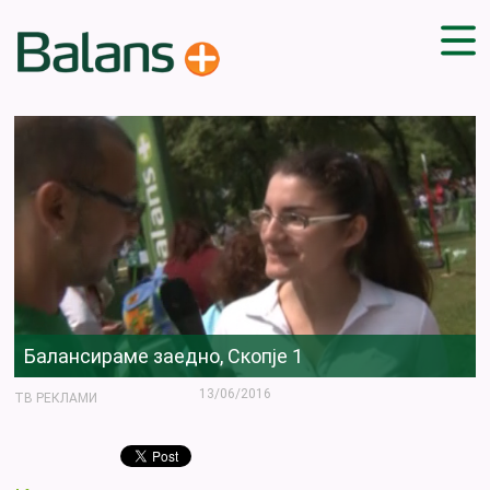
ДОМА
СОВЕТИ
ВЕЖБИ
ПЛАН ЗА ИСХРАНА
ЗДРАВИ РЕЦЕПТИ
БЛОГ
ПРОИЗВОДИ
КАМПАЊИ
Балансираме заедно, Скопје 1
ЧПП
13/06/2016
ТВ РЕКЛАМИ