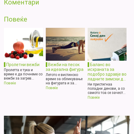
Коментари
Повеќе
Пролетни вежби
Вежби на песок
Баланс во
за идеална фигура
исхраната за
Пролетта е тука и
подобро здравје во
време е да почнеме со
Летото е вистинско
вежби за загрев...
ладните зимски д...
време за обликување
на фигурата и за...
Повеќе
Ни пристигнаа
Повеќе
поладни денови, а со
самото тоа се зачест...
Повеќе