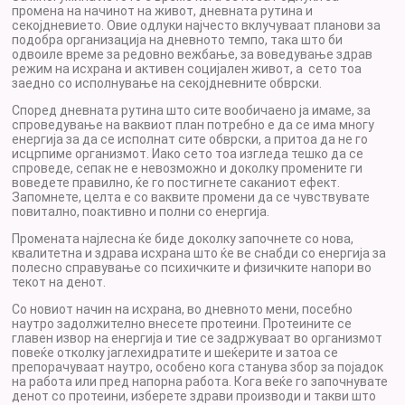
промена на начинот на живот, дневната рутина и
секојдневието. Овие одлуки најчесто вклучуваат планови за
подобра организација на дневното темпо, така што би
одвоиле време за редовно вежбање, за воведување здрав
режим на исхрана и активен социјален живот, а сето тоа
заедно со исполнување на секојдневните обврски.
Според дневната рутина што сите вообичаено ја имаме, за
спроведување на ваквиот план потребно е да се има многу
енергија за да се исполнат сите обврски, а притоа да не го
исцрпиме организмот. Иако сето тоа изгледа тешко да се
спроведе, сепак не е невозможно и доколку промените ги
воведете правилно, ќе го постигнете саканиот ефект.
Запомнете, целта е со ваквите промени да се чувствувате
повитално, поактивно и полни со енергија.
Промената најлесна ќе биде доколку започнете со нова,
квалитетна и здрава исхрана што ќе ве снабди со енергија за
полесно справување со психичките и физичките напори во
текот на денот.
Со новиот начин на исхрана, во дневното мени, посебно
наутро задолжително внесете протеини. Протеините се
главен извор на енергија и тие се задржуваат во организмот
повеќе отколку јаглехидратите и шеќерите и затоа се
препорачуваат наутро, особено кога станува збор за појадок
на работа или пред напорна работа. Кога веќе го започнувате
денот со протеини, изберете здрави производи и такви што