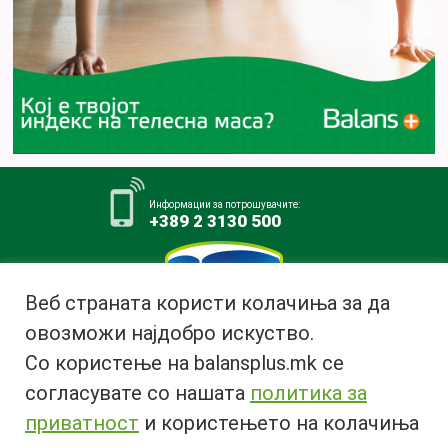
Информации за потрошувачите:
+389 2 3130 500
Веб страната користи колачиња за да
овозможи најдобро искуство.
Млекара АД Битола
Со користење на balansplus.mk се
ул. Ѓурчин Наумов Пљакот бр.1,
7000 Битола, Република
согласувате со нашата
политика за
Македонија
приватност
и користењето на колачиња
Тел:
+389 47 226 380