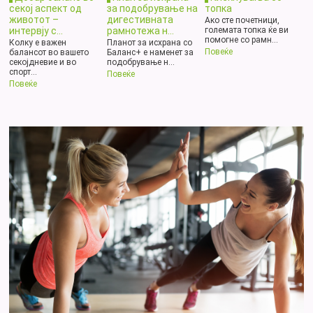
секој аспект од
за подобрување на
топка
животот –
дигестивната
Ако сте почетници,
интервју с...
рамнотежа н...
големата топка ќе ви
помогне со рамн...
Колку е важен
Планот за исхрана со
Повеќе
балансот во вашето
Баланс+ е наменет за
секојдневие и во
подобрување н...
спорт...
Повеќе
Повеќе