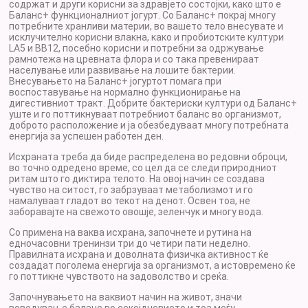
содржат и други корисни за здравјето состојки, како што е
Баланс+ функционалниот јогурт. Со Баланс+ покрај многу
потребните хранливи материи, во вашето тело внесувате и
исклучително корисни влакна, како и пробиотските култури
LA5 и BB12, посебно корисни и потребни за одржување
рамнотежа на цревната флора и со така превенираат
населување или развивање на лошите бактерии.
Внесувањето на Баланс+ јогуртот помага при
воспоставување на нормално функционирање на
дигестивниот тракт. Добрите бактериски култури од Баланс+
уште и го поттикнуваат потребниот баланс во организмот,
доброто расположение и ја обезбедуваат многу потребната
енергија за успешен работен ден.
Исхраната треба да биде распределена во редовни оброци,
во точно одредено време, со цел да се следи природниот
ритам што го диктира телото. На овој начин се создава
чувство на ситост, го забрзуваат метаболизмот и го
намалуваат гладот ​​во текот на денот. Освен тоа, не
заборавајте на свежото овошје, зеленчук и многу вода.
Со примена на ваква исхрана, започнете и рутина на
едночасовни тренинзи три до четири пати неделно.
Правилната исхрана и доволната физичка активност ќе
создадат поголема енергија за организмот, а истовремено ќе
го поттикне чувството на задоволство и среќа.
Започнувањето на ваквиот начин на живот, значи
воведување баланс во секојдневието и тоа меѓу