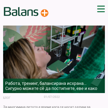
ДОМА
СОВЕТИ
ВЕЖБИ
ПЛАН ЗА ИСХРАНА
ЗДРАВИ РЕЦЕПТИ
БЛОГ
ПРОИЗВОДИ
КАМПАЊИ
Работа, тренинг, балансирана исхрана…
ЧПП
Сигурно можете сѐ да постигнете, еве и како
01/07/2022
БЛОГ
За многумина летото е време кога се носат одлуки за