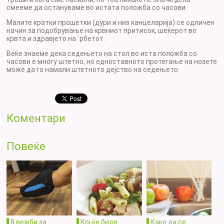
смееме да остануваме во истата положба со часови.
Малите кратки прошетки (дури и низ канцеларија) се одличен
начин за подобрување на крвниот притисок, шеќерот во
крвта и здравјето на `рбетот.
Веќе знаеме дека седењето на стол во иста положба со
часови е многу штетно, но едноставното протегање на нозете
може да го намали штетното дејство на седењето.
Коментари
Повеќе
8 вежби за
Кој ќе биде
Како да се