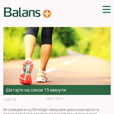
ДОМА
СОВЕТИ
ВЕЖБИ
ПЛАН ЗА ИСХРАНА
ЗДРАВИ РЕЦЕПТИ
БЛОГ
ПРОИЗВОДИ
КАМПАЊИ
ЧПП
Шетајте на секои 15 минути
28/07/2016
СОВЕТИ
Истражувачи од Питсбург заклучиле дека енергијата се
троши и кога сме пасивни, но тоа никако не значи дека