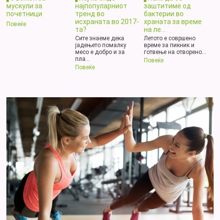
мускули за
најпопуларниот
заштитиме од
почетници
тренд во
бактерии во
исхраната во 2017-
храната за време
Повеќе
та?
на ле...
Сите знаеме дека
Летото е совршено
јадењето помалку
време за пикник и
месо е добро и за
готвење на отворено...
пла...
Повеќе
Повеќе