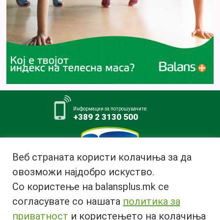
Информации за потрошувачите:
+389 2 3130 500
Веб страната користи колачиња за да
овозможи најдобро искуство.
Млекара АД Битола
Со користење на balansplus.mk се
ул. Ѓурчин Наумов Пљакот бр.1,
7000 Битола, Република
согласувате со нашата
политика за
Македонија
приватност
и користењето на колачиња