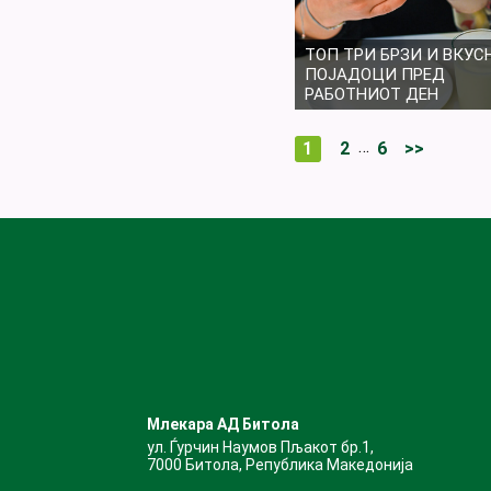
ТОП ТРИ БРЗИ И ВКУС
ПОЈАДОЦИ ПРЕД
РАБОТНИОТ ДЕН
…
1
2
6
>>
Млекара АД Битола
ул. Ѓурчин Наумов Пљакот бр.1,
7000 Битола, Република Македонија