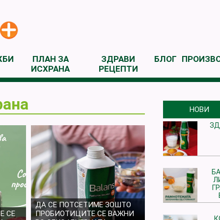
ЖБИ
ПЛАН ЗА
ЗДРАВИ
БЛОГ
ПРОИЗВ
ИСХРАНА
РЕЦЕПТИ
рана
НОВИ
ЗД
БА
Л
Г
ДА СЕ ПОТСЕТИМЕ ЗОШТО
Е СЕ
ПРОБИОТИЦИТЕ СЕ ВАЖНИ
К