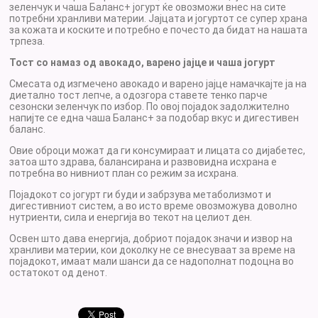
зеленчук и чаша Баланс+ јогурт ќе овозможи внес на сите
потребни хранливи материи. Јајцата и јогуртот се супер храна
за кожата и коските и потребно е почесто да бидат на нашата
трпеза.
Тост со намаз од авокадо, варено јајце и чаша јогурт
Смесата од изгмечено авокадо и варено јајце намачкајте ја на
диетално тост лепче, а одозгора ставете тенко парче
сезонски зеленчук по избор. По овој појадок задолжително
напијте се една чаша Баланс+ за подобар вкус и дигестивен
баланс.
Овие оброци можат да ги консумираат и лицата со дијабетес,
затоа што здрава, балансирана и развовидна исхрана е
потребна во нивниот план со режим за исхрана.
Појадокот со јогурт ги буди и забрзува метаболизмот и
дигестивниот систем, а во исто време овозможува доволно
нутриенти, сила и енергија во текот на целиот ден.
Освен што дава енергија, добриот појадок значи и извор на
хранливи материи, кои доколку не се внесуваат за време на
појадокот, имаат мали шанси да се надополнат подоцна во
остатокот од денот.