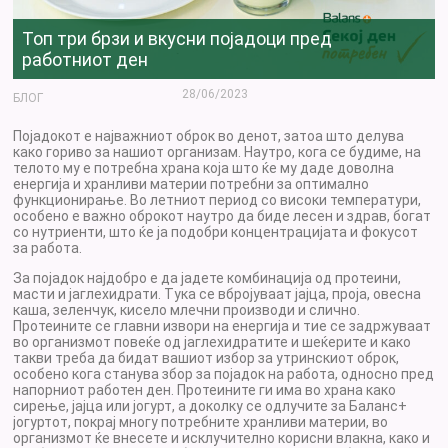
Топ три брзи и вкусни појадоци пред
работниот ден
28/06/2023
БЛОГ
Појадокот е најважниот оброк во денот, затоа што делува
како гориво за нашиот организам. Наутро, кога се будиме, на
телото му е потребна храна која што ќе му даде доволна
енергија и хранливи материи потребни за оптимално
функционирање. Во летниот период со високи температури,
особено е важно оброкот наутро да биде лесен и здрав, богат
со нутриенти, што ќе ја подобри концентрацијата и фокусот
за работа.
За појадок најдобро е да јадете комбинација од протеини,
масти и јаглехидрати. Тука се вбројуваат јајца, проја, овесна
каша, зеленчук, кисело млечни производи и слично.
Протеините се главни извори на енергија и тие се задржуваат
во организмот повеќе од јаглехидратите и шеќерите и како
такви треба да бидат вашиот избор за утринскиот оброк,
особено кога станува збор за појадок на работа, односно пред
напорниот работен ден. Протеините ги има во храна како
сирење, јајца или јогурт, а доколку се одлучите за Баланс+
јогуртот, покрај многу потребните хранливи материи, во
организмот ќе внесете и исклучително корисни влакна, како и