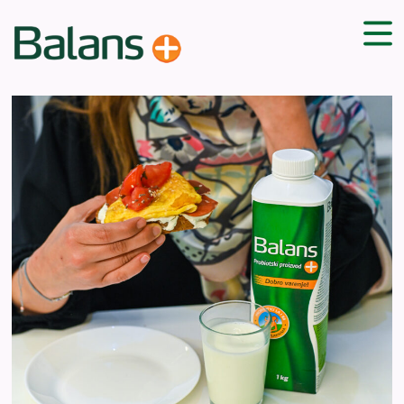
ДОМА
СОВЕТИ
ВЕЖБИ
ПЛАН ЗА ИСХРАНА
ЗДРАВИ РЕЦЕПТИ
БЛОГ
ПРОИЗВОДИ
КАМПАЊИ
ЧПП