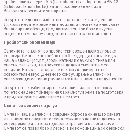
пробиотски култури LA-5 (Lactobacillus acidophilus)
и
BB-12
(Bifidobacterium lactis), за што особено ќе ви бидат
благодарни органите за варење.
Јогуртот е идеален избор за појадок во летните денови.
Доколку немате време или пак идеи, а сакате да внесувате
балансирани оброци, предлагаме топ три брзи и вкусни
рецепти со Баланс+ пред почетокот на работниот ден.
Пробиотски овошен шејк
Започнете го денот со пробиотски овошен шејк за повеќе
енергија. Сѐ што е потребно е во блендер да ставите една
чаша Баланс+ јогурт, јагоди, капини и семки од тиква или
овесни снегулки, и да почекате додека смесата не се
соедини. На крајот додадете неколку коцки мраз за
освежителен вкус. Дневното консумирање Баланс+ ќе
овозможи дигестивна рамнотежа и ќе ја намали подуеноста.
Јогуртот во комбинација со житарки е идеален оброк за
почеток на денот бидејќи не бара многу време за подготовка
и придонесува за чувството на ситост.
Омлет со зеленчук и јогурт
Омлет и чаша Баланс+ е совршен оброк за оние што сакаат
да ја намалат својата телесна тежина во летните денови, а
истовремено да внесат доволно протеини во организмот.
Омлетот се прави брзо и лесно, а во комбинација со сезонски