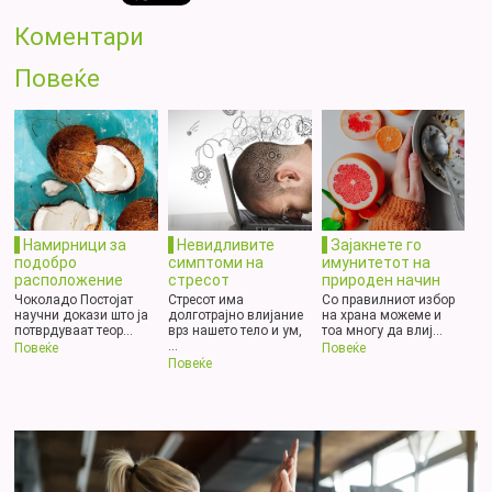
Коментари
Повеќе
Намирници за
Невидливите
Зајакнете го
подобро
симптоми на
имунитетот на
расположение
стресот
природен начин
Чоколадо Постојат
Стресот има
Со правилниот избор
научни докази што ја
долготрајно влијание
на храна можеме и
потврдуваат теор...
врз нашето тело и ум,
тоа многу да влиј...
...
Повеќе
Повеќе
Повеќе