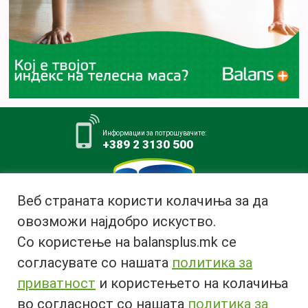
Информации за потрошувачите:
+389 2 3130 500
Веб страната користи колачиња за да
овозможи најдобро искуство.
Млекара АД Битола
Со користење на balansplus.mk се
ул. Ѓурчин Наумов Пљакот бр.1,
7000 Битола, Република
согласувате со нашата
политика за
Македонија
приватност
и користењето на колачиња
Тел:
+389 47 226 380
во согласност со нашата
политика за