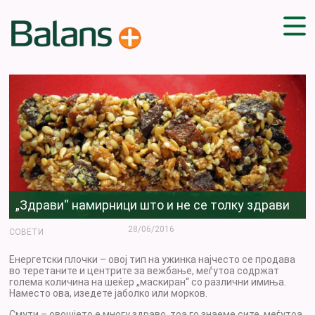
ДОМА
СОВЕТИ
ВЕЖБИ
ПЛАН ЗА ИСХРАНА
ЗДРАВИ РЕЦЕПТИ
БЛОГ
„Здрави“ намирници што и не се толку здрави
ПРОИЗВОДИ
КАМПАЊИ
28/06/2016
СОВЕТИ
ЧПП
Енергетски плочки – овој тип на ужинка најчесто се продава
во теретаните и центрите за вежбање, меѓутоа содржат
голема количина на шеќер „маскиран“ со различни имиња.
Наместо ова, изедете јаболко или морков.
Смути – овошјето е многу здраво, тоа го знаеме сите, меѓутоа