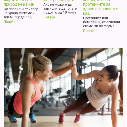
природен начин
протеините за
Ако не можете да
здрав организам и
замислите да трчате
Со правилниот избор
подолго од 10 мину...
кад...
на храна можеме и
тоа многу да влиј...
Повеќе
Протеините или
Повеќе
белковини, се основни
елементи во форма ...
Повеќе