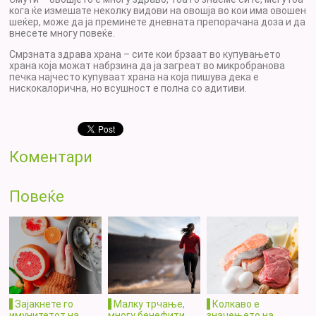
кога ќе измешате неколку видови на овошја во кои има овошен
шеќер, може да ја преминете дневната препорачана доза и да
внесете многу повеќе.
Смрзната здрава храна – сите кои брзаат во купувањето
храна која можат набрзина да ја загреат во микробранова
печка најчесто купуваат храна на која пишува дека е
нискокалорична, но всушност е полна со адитиви.
Коментари
Повеќе
Зајакнете го
Малку трчање,
Колкаво е
имунитетот на
многу бенефити
значењето на