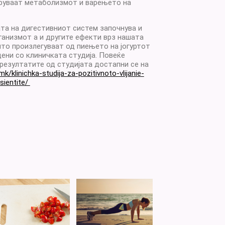
обруваат метаболизмот и варењето на
та на дигестивниот систем започнува и
анизмот а и другите ефекти врз нашата
то произлегуваат од пиењето на јогуртот
дени со клиничката студија. Повеќе
резултатите од студијата достапни се на
mk/klinichka-studija-za-pozitivnoto-vlijanie-
sientite/