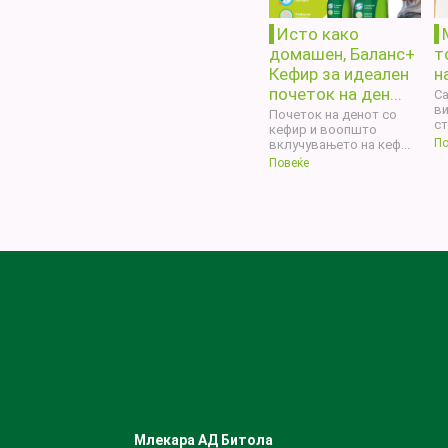
Исто како
домашен, Баланс+
т
Кефир за идеален
н
почеток на ден...
Са
ви
Почеток на денот со
ст
кефир и воопшто
По
вклучувањето на кеф...
Повеќе
Млекара АД Битола