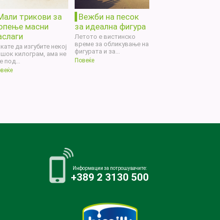
Мали трикови за
Вежби на песок
опење масни
за идеална фигура
аслаги
Летото е вистинско
време за обликување на
кате да изгубите некој
фигурата и за...
шок килограм, ама не
Повеќе
е под...
веќе
Информации за потрошувачите:
+389 2 3130 500