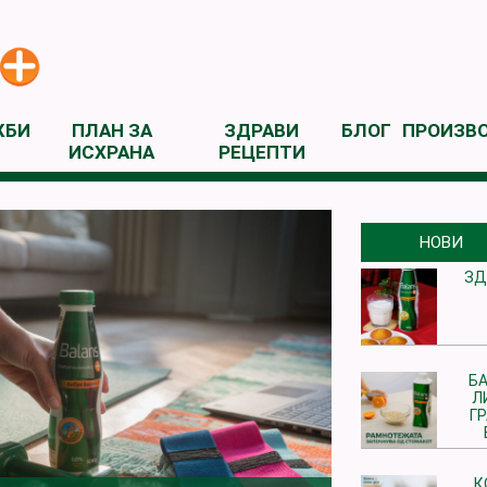
ЖБИ
ПЛАН ЗА
ЗДРАВИ
БЛОГ
ПРОИЗВ
ИСХРАНА
РЕЦЕПТИ
НОВИ
ЗД
БА
Л
Г
К