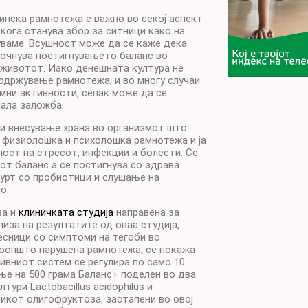
нска рамнотежа е важно во секој аспект
кога станува збор за ситници како на
уваме. Всушност може да се каже дека
почнува постигнувањето баланс во
 животот. Иако денешната култура не
одржување рамнотежа, и во многу случаи
мни активности, сепак може да се
мала заложба.
и внесување храна во организмот што
 физиолошка и психолошка рамнотежа и ја
ост на стресот, инфекции и болести. Се
от баланс а се постигнува со здрава
гурт со пробиотици и слушање на
о.
а и
клиничката студија
направена за
лиза на резултатите од оваа студија,
есници со симптоми на тегоби во
воопшто нарушена рамнотежа, се покажа
ивниот систем се регулира по само 10
е на 500 грама Баланс+ поделен во два
ури Lactobacillus acidophilus и
тикот олигофруктоза, застапени во овој