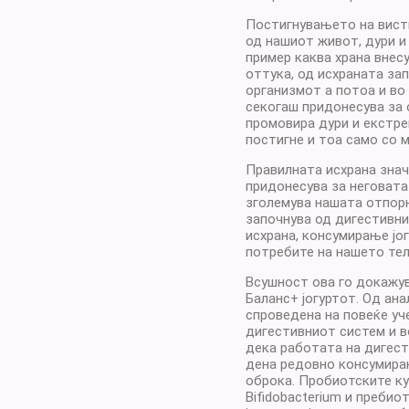
Постигнувањето на висти
од нашиот живот, дури и 
пример каква храна внес
оттука, од исхраната за
организмот а потоа и во
секогаш придонесува за 
промовира дури и екстре
постигне и тоа само со 
Правилната исхрана знач
придонесува за неговата
зголемува нашата отпорн
започнува од дигестивни
исхрана, консумирање јо
потребите на нашето тел
Всушност ова го докажув
Баланс+ јогуртот. Од ана
спроведена на повеќе уч
дигестивниот систем и 
дека работата на дигест
дена редовно консумирањ
оброка. Пробиотските култ
Bifidobacterium и пребио