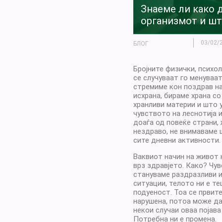
Знаеме ли како 
организмот и шт
03/02/
БЛОГ
Бројните физички, психо
се случуваат го менуваа
стремиме кон поздрав на
исхрана, бираме храна со
хранливи материи и што 
чувството на леснотија 
доаѓа од повеќе страни,
нездраво, не внимаваме 
сите дневни активности.
Ваквиот начин на живот 
врз здравјето. Како? Чув
стануваме раздразливи и
ситуации, телото ни е т
подуеност. Тоа се првит
нарушена, потоа може да
некои случаи оваа појава
Потребна ни е промена.