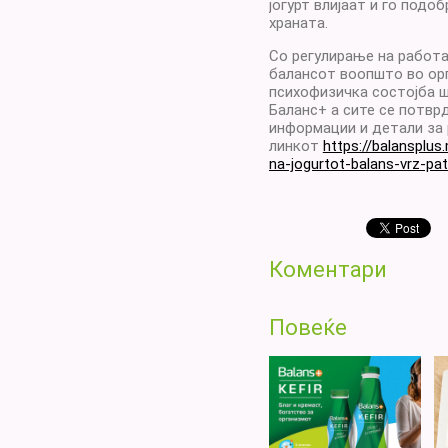
јогурт влијаат и го под
храната.
Со регулирање на работа
балансот воопшто во орг
психофизичка состојба ш
Баланс+ а сите се потвр
информации и детали за 
линкот
https://balansplus.
na-jogurtot-balans-vrz-pat
Коментари
Повеќе