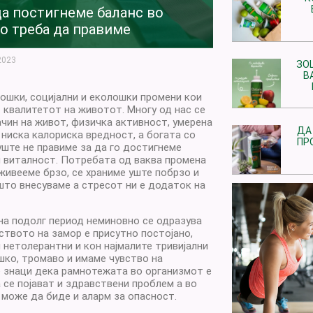
да постигнеме баланс во
о треба да правиме
2023
ЗО
В
лошки, социјални и еколошки промени кои
т квалитетот на животот. Многу од нас се
чин на живот, физичка активност, умерена
ДА
 ниска калориска вредност, а богата со
ПР
уште не правиме за да го достигнеме
и виталност. Потребата од ваква промена
 живееме брзо, се храниме уште побрзо и
што внесуваме а стресот ни е додаток на
на подолг период неминовно се одразува
ството на замор е присутно постојано,
 нетолерантни и кон најмалите тривијални
ешко, тромаво и имаме чувство на
е знаци дека рамнотежата во организмот е
 се појават и здравствени проблем а во
 може да биде и аларм за опасност.