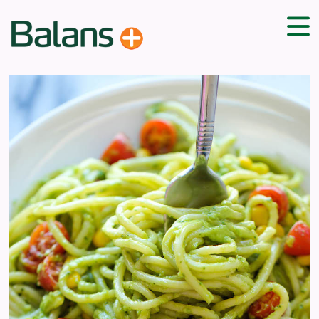
ДОМА
СОВЕТИ
ВЕЖБИ
ПЛАН ЗА ИСХРАНА
ЗДРАВИ РЕЦЕПТИ
БЛОГ
ПРОИЗВОДИ
КАМПАЊИ
ЧПП