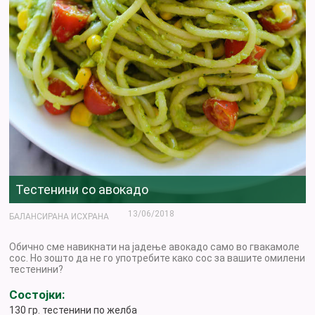
Тестенини со авокадо
13/06/2018
БАЛАНСИРАНА ИСХРАНА
Обично сме навикнати на јадење авокадо само во гвакамоле
сос. Но зошто да не го употребите како сос за вашите омилени
тестенини?
Состојки:
130 гр. тестенини по желба