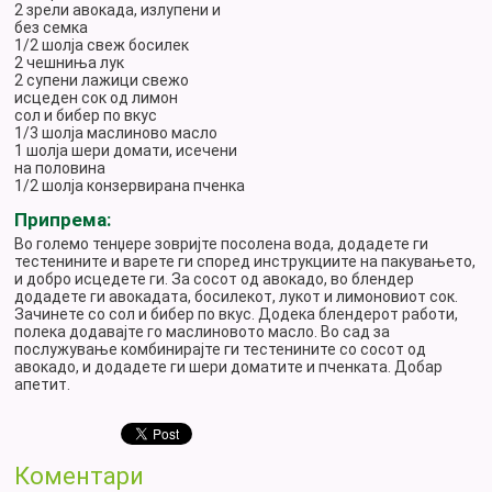
2 зрели авокада, излупени и
без семка
1/2 шолја свеж босилек
2 чешниња лук
2 супени лажици свежо
исцеден сок од лимон
сол и бибер по вкус
1/3 шолја маслиново масло
1 шолја шери домати, исечени
на половина
1/2 шолја конзервирана пченка
Припрема:
Во големо тенџере зовријте посолена вода, додадете ги
тестенините и варете ги според инструкциите на пакувањето,
и добро исцедете ги. За сосот од авокадо, во блендер
додадете ги авокадата, босилекот, лукот и лимоновиот сок.
Зачинете со сол и бибер по вкус. Додека блендерот работи,
полека додавајте го маслиновото масло. Во сад за
послужување комбинирајте ги тестенините со сосот од
авокадо, и додадете ги шери доматите и пченката. Добар
апетит.
Коментари