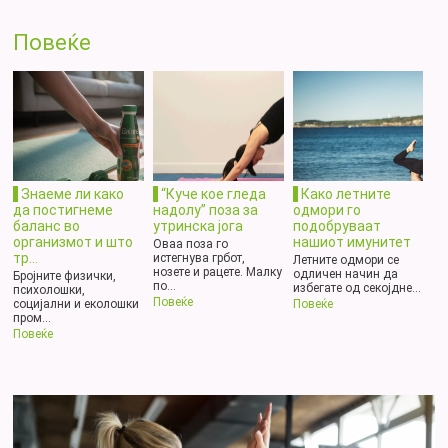
Повеќе
Знаеме ли како
“Куче кое гледа
Како летните
да постигнеме
надолу” поза за
одмори го
баланс во
утринска јога
подобруваат
организмот и што
нашиот имунитет
Оваа поза го
тр...
истегнува грбот,
Летните одмори се
нозете и рацете. Малку
одличен начин да
Бројните физички,
по...
избегате од секојдне...
психолошки,
Повеќе
социјални и еколошки
Повеќе
пром...
Повеќе